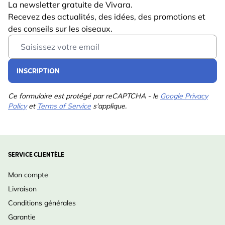
La newsletter gratuite de Vivara.
Calories par
Recevez des actualités, des idées, des promotions et
491
100 g
des conseils sur les oiseaux.
Email Address
Principaux
Blé, Avoine, Maïs, Sorgho
ingrédients
(Dari rouge), Suif de
INSCRIPTION
bœuf, Graines de
tournesol noir, Graines de
tournesol rayées, Cœurs
Ce formulaire est protégé par reCAPTCHA - le
Google Privacy
Policy
et
Terms of Service
s'applique.
de tournesol, Millet
Ingrédients
Humidité 8.78%, Protéine
analytiques
brute 9.8%, Matières
graisses brutes 26.9%,
SERVICE CLIENTÈLE
Cendres brutes 2.2%,
Mon compte
Glucides 52.3%
Livraison
Convient
Plateaux pour oiseaux,
Conditions générales
pour
Prêt à accrocher
Garantie