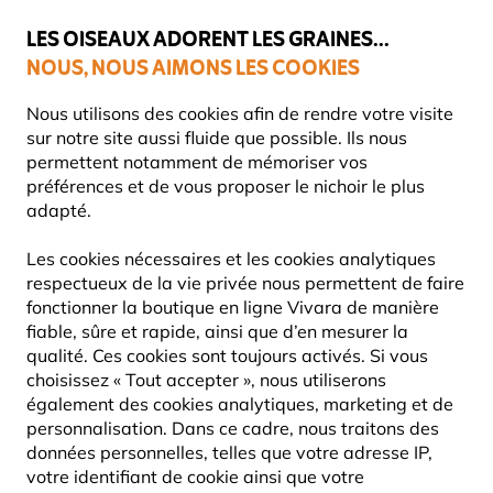
💛
Dernier coup de pouce d'été
: jusqu'à
-15%
sur une sélection de
catégories.
LES OISEAUX ADORENT LES GRAINES...
NOUS, NOUS AIMONS LES COOKIES
Livraison express gratuite dès 59 €
Très bien noté dans 11 pays
Nous utilisons des cookies afin de rendre votre visite
sur notre site aussi fluide que possible. Ils nous
permettent notamment de mémoriser vos
préférences et de vous proposer le nichoir le plus
Nourriture Pour Oiseaux
Nourriture pour oiseaux à base d
adapté.
Les cookies nécessaires et les cookies analytiques
10% DE RÉDUCTION
respectueux de la vie privée nous permettent de faire
fonctionner la boutique en ligne Vivara de manière
fiable, sûre et rapide, ainsi que d’en mesurer la
qualité. Ces cookies sont toujours activés. Si vous
choisissez « Tout accepter », nous utiliserons
également des cookies analytiques, marketing et de
personnalisation. Dans ce cadre, nous traitons des
données personnelles, telles que votre adresse IP,
votre identifiant de cookie ainsi que votre