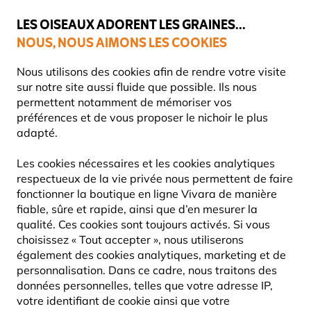
💛
Dernier coup de pouce d'été
: jusqu'à
-15%
sur une sélection de
catégories.
LES OISEAUX ADORENT LES GRAINES...
NOUS, NOUS AIMONS LES COOKIES
Livraison express gratuite dès 59 €
Très bien noté dans 11 pays
Nous utilisons des cookies afin de rendre votre visite
sur notre site aussi fluide que possible. Ils nous
permettent notamment de mémoriser vos
préférences et de vous proposer le nichoir le plus
Nichoirs
Nichoirs en bois
adapté.
Les cookies nécessaires et les cookies analytiques
NOUVEAU
respectueux de la vie privée nous permettent de faire
fonctionner la boutique en ligne Vivara de manière
fiable, sûre et rapide, ainsi que d’en mesurer la
qualité. Ces cookies sont toujours activés. Si vous
choisissez « Tout accepter », nous utiliserons
également des cookies analytiques, marketing et de
personnalisation. Dans ce cadre, nous traitons des
données personnelles, telles que votre adresse IP,
votre identifiant de cookie ainsi que votre