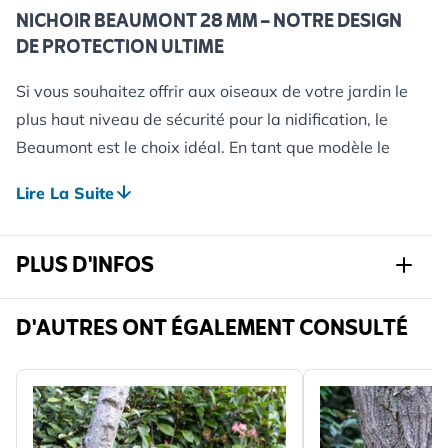
NICHOIR BEAUMONT 28 MM – NOTRE DESIGN
DE PROTECTION ULTIME
Si vous souhaitez offrir aux oiseaux de votre jardin le
plus haut niveau de sécurité pour la nidification, le
Beaumont est le choix idéal. En tant que modèle le
plus protecteur de notre série Protector en trois
Lire La Suite
niveaux, il est conçu pour une tranquillité d’esprit
absolue.
PLUS D'INFOS
Fabriqué à la main en Europe à partir de bois certifié
FSC, chaque nichoir présente une finition flammée
distinctive qui met en valeur le grain naturel du bois
Réf.
909840120
D'AUTRES ONT ÉGALEMENT CONSULTÉ
— aucun modèle ne se ressemble. Conçu
Marque
CJ Wildlife
exclusivement par notre équipe interne, il associe une
ingénierie avancée à une esthétique calme et
Largeur
218 mm
intemporelle qui s’intègre parfaitement dans tous les
Hauteur
306 mm