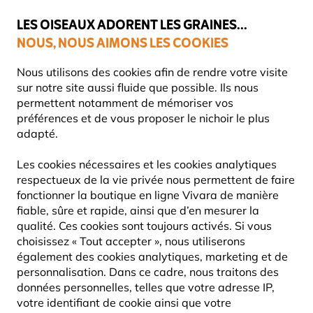
💛
Dernier coup de pouce d'été
: jusqu'à
-15%
sur une sélection de
catégories.
LES OISEAUX ADORENT LES GRAINES...
NOUS, NOUS AIMONS LES COOKIES
Livraison express gratuite dès 59 €
Très bien noté dans 11 pays
Nous utilisons des cookies afin de rendre votre visite
sur notre site aussi fluide que possible. Ils nous
permettent notamment de mémoriser vos
préférences et de vous proposer le nichoir le plus
Mangeoires Pour Oiseaux
Silos pour graines
adapté.
Les cookies nécessaires et les cookies analytiques
10% DE RÉDUCTION
respectueux de la vie privée nous permettent de faire
fonctionner la boutique en ligne Vivara de manière
fiable, sûre et rapide, ainsi que d’en mesurer la
qualité. Ces cookies sont toujours activés. Si vous
choisissez « Tout accepter », nous utiliserons
également des cookies analytiques, marketing et de
personnalisation. Dans ce cadre, nous traitons des
données personnelles, telles que votre adresse IP,
votre identifiant de cookie ainsi que votre