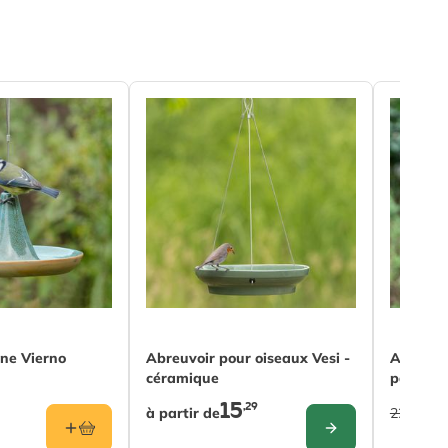
The price depends on the options chosen
ine Vierno
Abreuvoir pour oiseaux Vesi -
Abreuvoi
céramique
papillon
15
2
,29
à partir de
22,99
CONFIGURER