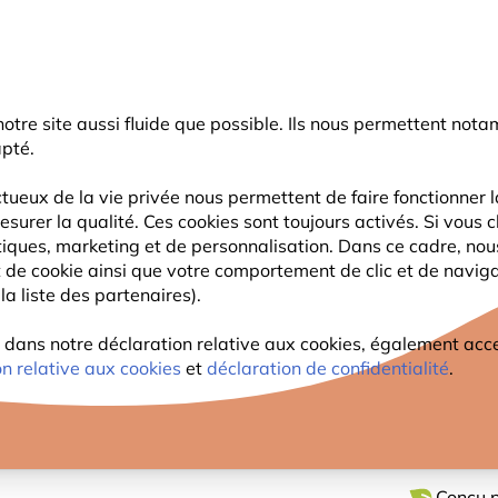
rnier coup de pouce d'été
: jusqu'à
-15%
sur une sélection de catégo
r notre site aussi fluide que possible. Ils nous permettent n
Chercher
apté.
tueux de la vie privée nous permettent de faire fonctionner l
esurer la qualité. Ces cookies sont toujours activés. Si vous c
FAUNE
PLANTES
OBSERVATION
ENFANTS
tiques, marketing et de personnalisation. Dans ce cadre, no
ant de cookie ainsi que votre comportement de clic et de navig
la liste des partenaires).
o Apollo™ Maxi 8 Ouvertures
SILO 
ns notre déclaration relative aux cookies, également access
on relative aux cookies
et
déclaration de confidentialité
.
Capacit
rechar
Conçu p