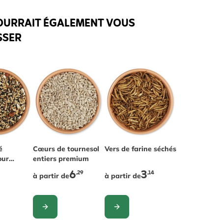
OURRAIT ÉGALEMENT VOUS
SSER
é
The price depends on the options chosen on the pr
Cœurs de tournesol
The price depends on the optio
Vers de farine séchés
our
entiers premium
kg
6
3
,29
,14
à partir de
à partir de
CONFIGURER
CONFIGURER