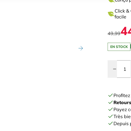
Click &
facile
4
49,99
EN STOCK
Quantité
Profite
Retours
Payez c
Très bie
Depuis p