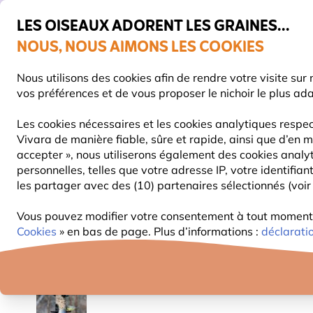
💛
De
LES OISEAUX ADORENT LES GRAINES...
NOUS, NOUS AIMONS LES COOKIES
Très bien noté dans 11 pays
Livraison express gratuite dès 59 €
Nous utilisons des cookies afin de rendre votre visite su
vos préférences et de vous proposer le nichoir le plus ad
Les cookies nécessaires et les cookies analytiques respec
Vivara de manière fiable, sûre et rapide, ainsi que d’en m
NOURRITURE
MANGEOIRES
NICHOIRS
accepter », nous utiliserons également des cookies analy
personnelles, telles que votre adresse IP, votre identifi
les partager avec des (10) partenaires sélectionnés (voir 
Mangeoires Pour Oiseaux
Silos pour graines
Sil
Vous pouvez modifier votre consentement à tout moment da
10% DE RÉDUCTION
Cookies
» en bas de page. Plus d’informations :
déclarati