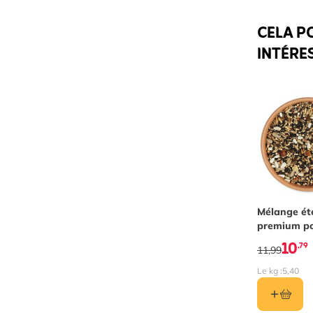
CELA P
INTÉRE
Mélange ét
premium p
oiseaux - 2
10
,79
11,99
Le kg :
5,40