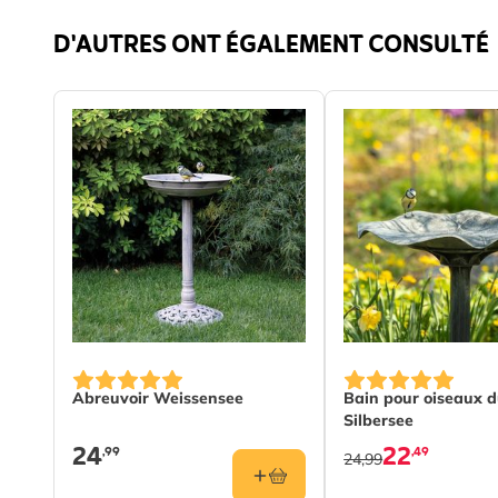
Mésa
D'AUTRES ONT ÉGALEMENT CONSULTÉ
long
friqu
Chard
Couleur
Gris 
Matériau
Méta
Abreuvoir Weissensee
Bain pour oiseaux d
Silbersee
24
22
,99
,49
24,99