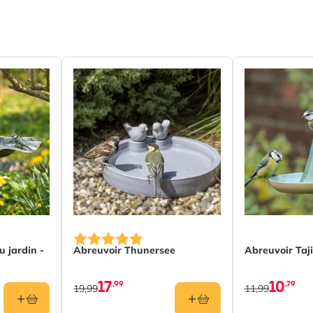
nge noire, Mésange huppée, Mésange à
ue queue, Moineau domestique, Moineau
et, Rouge-gorge, Pinson, Verdier,
onneret, Sittelle
graphite
l
u jardin -
Abreuvoir Thunersee
Abreuvoir Taj
17
10
,99
,79
19,99
11,99