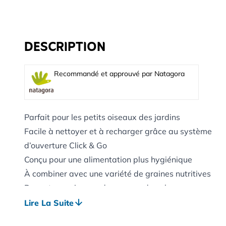
DESCRIPTION
Recommandé et approuvé par Natagora
Parfait pour les petits oiseaux des jardins
Facile à nettoyer et à recharger grâce au système
d’ouverture Click & Go
Conçu pour une alimentation plus hygiénique
À combiner avec une variété de graines nutritives
Permet aux oiseaux de manger dans leur
position naturelle
Lire La Suite
Ports supplémentaires pour permettre à plus