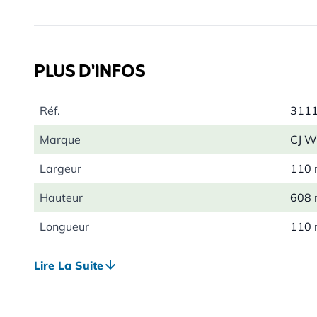
d’oiseaux de se nourrir en même temps – idéal pour les
froides
Peut contenir environ 900g de graines
PLUS D'INFOS
Réf.
311
Marque
CJ Wi
Largeur
110
Hauteur
608
Longueur
110
Poids
0.82
Lire La Suite
Bénéfique pour
Oise
Espèces d'oiseaux
Mésa