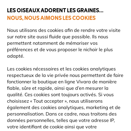
💛
Dernier coup de pouce d'été
: jusqu'à
-15%
sur une sélection de
catégories.
LES OISEAUX ADORENT LES GRAINES...
NOUS, NOUS AIMONS LES COOKIES
Livraison express gratuite dès 59 €
Très bien noté dans 11 pays
Nous utilisons des cookies afin de rendre votre visite
sur notre site aussi fluide que possible. Ils nous
permettent notamment de mémoriser vos
préférences et de vous proposer le nichoir le plus
Blog
Encyclopédie de la Faune
Hérrisons
Herisson
adapté.
HERISSON
Les cookies nécessaires et les cookies analytiques
respectueux de la vie privée nous permettent de faire
fonctionner la boutique en ligne Vivara de manière
HÉRRISONS
27 September
fiable, sûre et rapide, ainsi que d’en mesurer la
2024
ENCYCLOPÉDIE DE LA FAUNE
qualité. Ces cookies sont toujours activés. Si vous
choisissez « Tout accepter », nous utiliserons
également des cookies analytiques, marketing et de
personnalisation. Dans ce cadre, nous traitons des
données personnelles, telles que votre adresse IP,
votre identifiant de cookie ainsi que votre