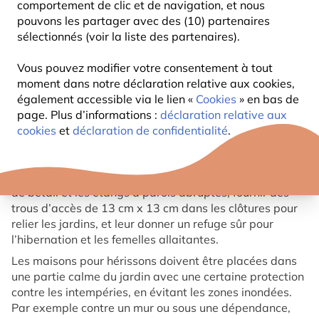
comportement de clic et de navigation, et nous
pouvons les partager avec des (10) partenaires
sélectionnés (voir la liste des partenaires).
ABOUT THE HERISSON
Vous pouvez modifier votre consentement à tout
moment dans notre déclaration relative aux cookies,
Il existe de nombreuses façons différentes d’aider les
également accessible via le lien «
Cookies
» en bas de
hérissons, et si vous jardinez déjà avec la faune à
page. Plus d’informations :
déclaration relative aux
l’esprit, vous êtes sur la bonne voie.
cookies
et
déclaration de confidentialité
.
Il existe des moyens pratiques d’aider ces créatures
attachantes, comme laisser des tas de feuilles dans les
jardins, installer des rampes d’évacuation sur les grilles
de bétail et les étangs à parois abruptes, fournir des
trous d’accès de 13 cm x 13 cm dans les clôtures pour
relier les jardins, et leur donner un refuge sûr pour
l’hibernation et les femelles allaitantes.
Les maisons pour hérissons doivent être placées dans
une partie calme du jardin avec une certaine protection
contre les intempéries, en évitant les zones inondées.
Par exemple contre un mur ou sous une dépendance,