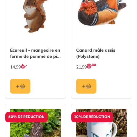
Écureuil - mangeoire en
Canard mâle assis
forme de pomme de pin
(Polystone)
- Polystone
6
8
,80
,-
14,99
21,99
60% DE RÉDUCTION
10% DE RÉDUCTION