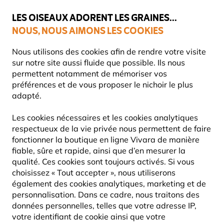
💛
Dernier coup de pouce d'été
: jusqu'à
-15%
sur une sélection de
catégories.
LES OISEAUX ADORENT LES GRAINES...
NOUS, NOUS AIMONS LES COOKIES
Livraison express gratuite dès 59 €
Nous utilisons des cookies afin de rendre votre visite
sur notre site aussi fluide que possible. Ils nous
permettent notamment de mémoriser vos
préférences et de vous proposer le nichoir le plus
adapté.
CADEAUX
Les cookies nécessaires et les cookies analytiques
respectueux de la vie privée nous permettent de faire
fonctionner la boutique en ligne Vivara de manière
141
Produits
fiable, sûre et rapide, ainsi que d’en mesurer la
qualité. Ces cookies sont toujours activés. Si vous
choisissez « Tout accepter », nous utiliserons
également des cookies analytiques, marketing et de
personnalisation. Dans ce cadre, nous traitons des
données personnelles, telles que votre adresse IP,
votre identifiant de cookie ainsi que votre