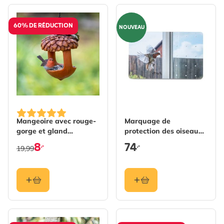
60% DE RÉDUCTION
NOUVEAU
Mangeoire avec rouge-
Marquage de
gorge et gland
protection des oiseaux
(Polystone)
SEEN Elements 50m
8
74
,-
,-
19,99