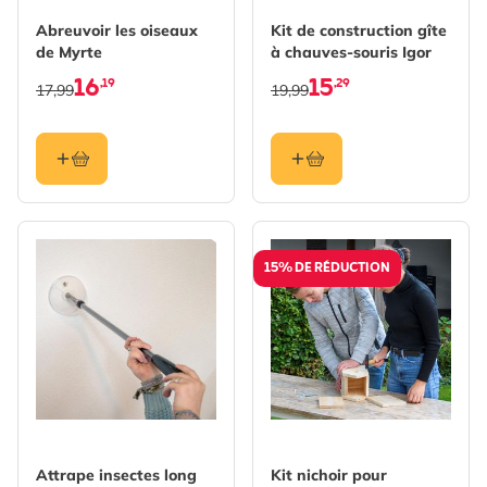
Abreuvoir les oiseaux
Kit de construction gîte
de Myrte
à chauves-souris Igor
16
15
,19
,29
17,99
19,99
15% DE RÉDUCTION
Attrape insectes long
Kit nichoir pour