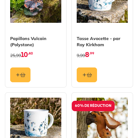
Papillons Vulcain
Tasse Avocette - par
(Polystone)
Roy Kirkham
10
8
,40
,99
25,99
9,99
60% DE RÉDUCTION