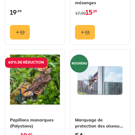
mésanges
19
15
,99
,29
17,99
60% DE RÉDUCTION
NOUVEAU
Papillons monarques
Marquage de
(Polystone)
protection des oiseaux
SEEN Elements 25m
,40