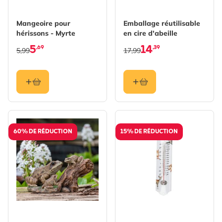
Mangeoire pour
Emballage réutilisable
hérissons - Myrte
en cire d'abeille
5
14
,69
,39
5,99
17,99
60% DE RÉDUCTION
15% DE RÉDUCTION