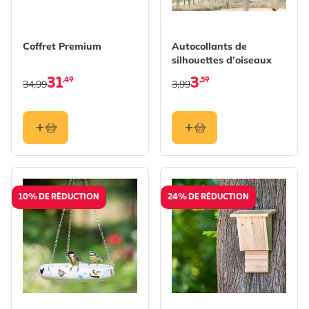
Coffret Premium
Autocollants de
silhouettes d’oiseaux
31
3
,49
,59
34,99
3,99
10% DE RÉDUCTION
24% DE RÉDUCTION