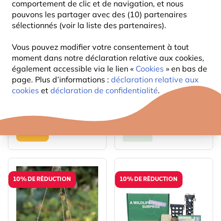
comportement de clic et de navigation, et nous
pouvons les partager avec des (10) partenaires
sélectionnés (voir la liste des partenaires).
Vous pouvez modifier votre consentement à tout
moment dans notre déclaration relative aux cookies,
Poster oiseaux des
Boîte Abeilles &
également accessible via le lien «
Cookies
» en bas de
jardins - Elwin van der
Insectes
page. Plus d’informations :
déclaration relative aux
Kolk
Temporairement épuisé
cookies
et
déclaration de confidentialité
.
29
24
,99
,99
10% DE RÉDUCTION
10% DE RÉDUCTION