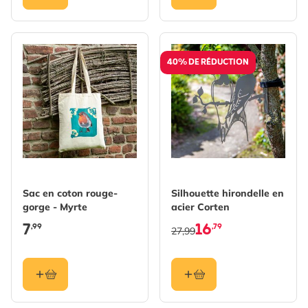
40% DE RÉDUCTION
Sac en coton rouge-
Silhouette hirondelle en
gorge - Myrte
acier Corten
7
16
,99
,79
27,99