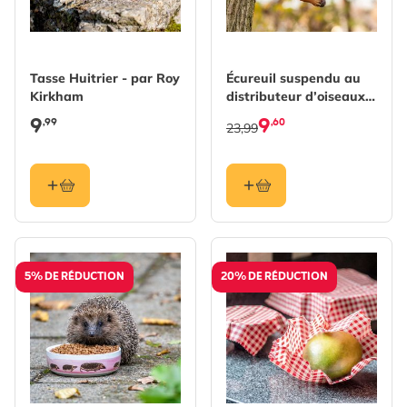
Tasse Huitrier - par Roy
Écureuil suspendu au
Kirkham
distributeur d’oiseaux
(Polystone)
9
9
,99
,60
23,99
5% DE RÉDUCTION
20% DE RÉDUCTION