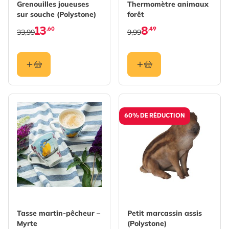
Grenouilles joueuses
Thermomètre animaux
sur souche (Polystone)
forêt
13
8
,60
,49
33,99
9,99
60% DE RÉDUCTION
Tasse martin-pêcheur –
Petit marcassin assis
Myrte
(Polystone)