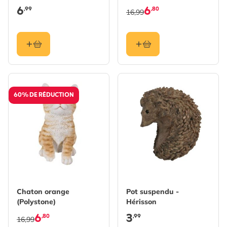
6
6
,99
,80
16,99
60% DE RÉDUCTION
Chaton orange
Pot suspendu -
(Polystone)
Hérisson
6
3
,80
,99
16,99