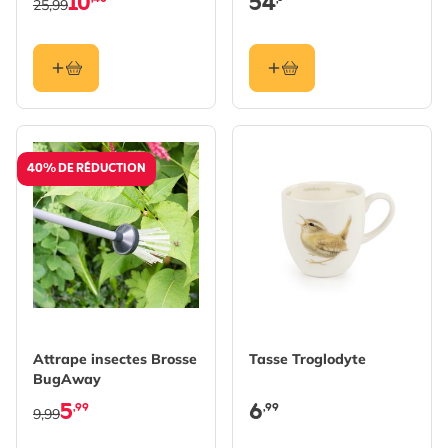
10
54
,-
25,99
40% DE RÉDUCTION
Attrape insectes Brosse
Tasse Troglodyte
BugAway
5
6
,99
,99
9,99