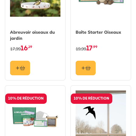
Abreuvoir oiseaux du
Boîte Starter Oiseaux
jardin
16
17
,19
,99
17,99
19,99
10% DE RÉDUCTION
10% DE RÉDUCTION