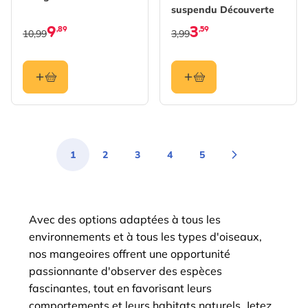
suspendu Découverte
9
3
,89
,59
10,99
3,99
1
2
3
4
5
You're currently reading page
Page
Page
Page
Page
Avec des options adaptées à tous les
environnements et à tous les types d'oiseaux,
nos mangeoires offrent une opportunité
passionnante d'observer des espèces
fascinantes, tout en favorisant leurs
comportements et leurs habitats naturels. Jetez