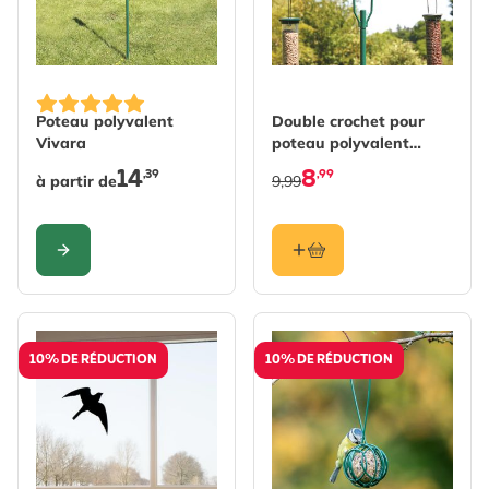
The price depends on the options chosen on the produc
Poteau polyvalent
Double crochet pour
Vivara
poteau polyvalent
Vivara
14
8
,39
,99
à partir de
9,99
CONFIGURER
10% DE RÉDUCTION
10% DE RÉDUCTION