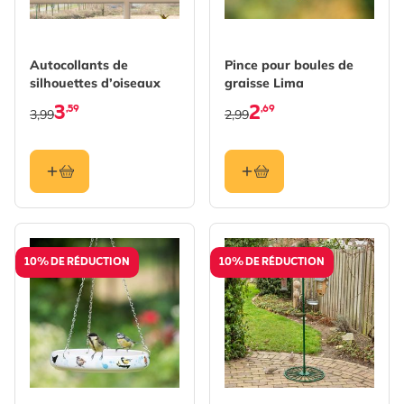
Autocollants de
Pince pour boules de
silhouettes d’oiseaux
graisse Lima
3
2
,59
,69
3,99
2,99
10% DE RÉDUCTION
10% DE RÉDUCTION