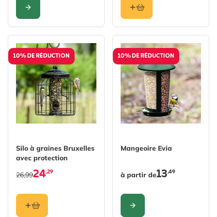
CONFIGURER
10% DE RÉDUCTION
10% DE RÉDUCTION
The price depends on the 
Silo à graines Bruxelles
Mangeoire Evia
avec protection
24
13
,29
,49
26,99
à partir de
CONFIGURER