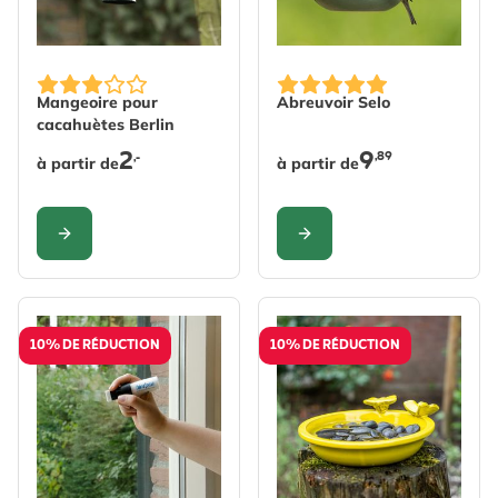
The price depends on the options chosen on the produc
The price depends on the 
Mangeoire pour
Abreuvoir Selo
cacahuètes Berlin
2
9
,89
,-
à partir de
à partir de
CONFIGURER
CONFIGURER
10% DE RÉDUCTION
10% DE RÉDUCTION