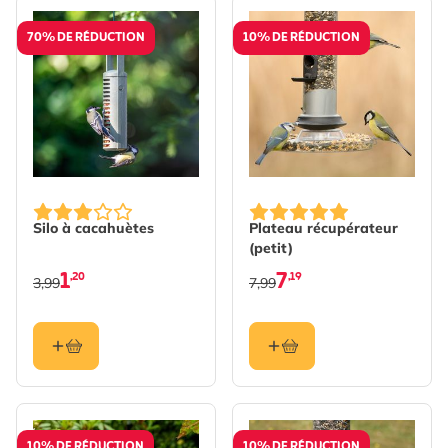
70% DE RÉDUCTION
10% DE RÉDUCTION
Silo à cacahuètes
Plateau récupérateur
(petit)
1
7
,20
,19
3,99
7,99
10% DE RÉDUCTION
10% DE RÉDUCTION