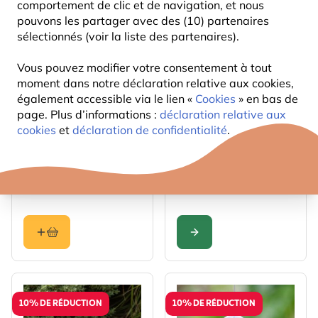
comportement de clic et de navigation, et nous
10% DE RÉDUCTION
pouvons les partager avec des (10) partenaires
sélectionnés (voir la liste des partenaires).
Vous pouvez modifier votre consentement à tout
moment dans notre déclaration relative aux cookies,
également accessible via le lien «
Cookies
» en bas de
page. Plus d’informations :
déclaration relative aux
cookies
et
déclaration de confidentialité
.
The price depends on the 
Abreuvoir Weissensee
Abreuvoir pour oiseaux
Vesi - céramique
24
15
,99
,29
à partir de
CONFIGURER
10% DE RÉDUCTION
10% DE RÉDUCTION