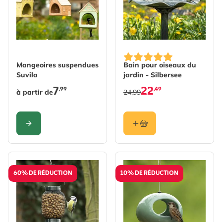
The price depends on the options chosen on the produc
Mangeoires suspendues
Bain pour oiseaux du
Suvila
jardin - Silbersee
7
22
,99
,49
à partir de
24,99
CONFIGURER
60% DE RÉDUCTION
10% DE RÉDUCTION