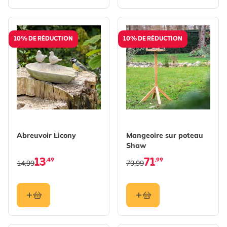
10% DE RÉDUCTION
10% DE RÉDUCTION
Abreuvoir Licony
Mangeoire sur poteau
Shaw
13
71
,49
,99
14,99
79,99