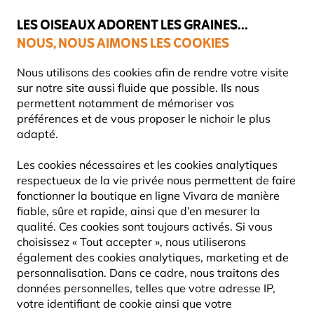
💛
Dernier coup de pouce d'été
: jusqu'à
-15%
sur une sélection de
catégories.
LES OISEAUX ADORENT LES GRAINES...
NOUS, NOUS AIMONS LES COOKIES
Livraison express gratuite dès 59 €
Nous utilisons des cookies afin de rendre votre visite
sur notre site aussi fluide que possible. Ils nous
permettent notamment de mémoriser vos
préférences et de vous proposer le nichoir le plus
adapté.
MANGEOIRES POUR OISEAUX
Les cookies nécessaires et les cookies analytiques
respectueux de la vie privée nous permettent de faire
Vous cherchez la meilleure façon de nourrir les oiseaux
fonctionner la boutique en ligne Vivara de manière
dans votre jardin ou sur votre balcon ? Bienvenue dans
fiable, sûre et rapide, ainsi que d’en mesurer la
notre collection de mangeoires à oise
Lire La Suite
qualité. Ces cookies sont toujours activés. Si vous
choisissez « Tout accepter », nous utiliserons
également des cookies analytiques, marketing et de
218
Produits
personnalisation. Dans ce cadre, nous traitons des
données personnelles, telles que votre adresse IP,
votre identifiant de cookie ainsi que votre