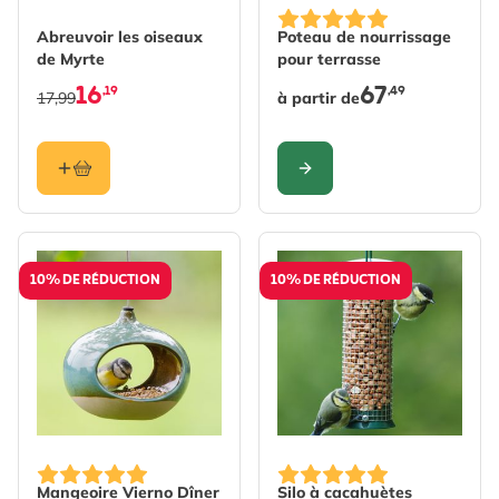
The price depends on the 
Abreuvoir les oiseaux
Poteau de nourrissage
de Myrte
pour terrasse
16
67
,19
,49
17,99
à partir de
CONFIGURER
10% DE RÉDUCTION
10% DE RÉDUCTION
Mangeoire Vierno Dîner
Silo à cacahuètes