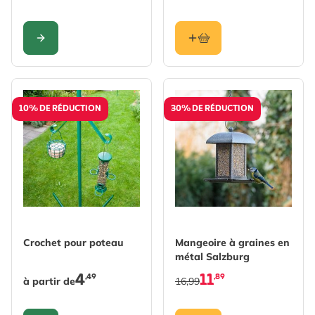
CONFIGURER
10% DE RÉDUCTION
30% DE RÉDUCTION
The price depends on the options chosen on the produc
Crochet pour poteau
Mangeoire à graines en
métal Salzburg
4
11
,49
,89
à partir de
16,99