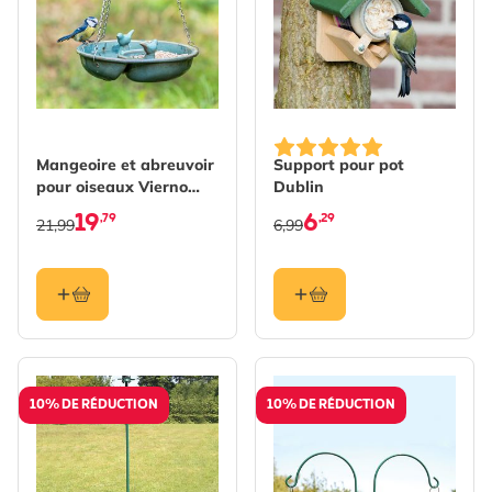
Mangeoire et abreuvoir
Support pour pot
pour oiseaux Vierno
Dublin
YinYang
19
6
,79
,29
21,99
6,99
10% DE RÉDUCTION
10% DE RÉDUCTION