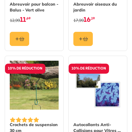
Abreuvoir pour balcon -
Abreuvoir oiseaux du
Balus - Vert olive
jardin
11
16
,69
,19
12,99
17,99
10% DE RÉDUCTION
10% DE RÉDUCTION
The price depends on the options chosen on the produc
Crochets de suspension
Autocollants Anti-
30 cm
Collisions pour Vitres -