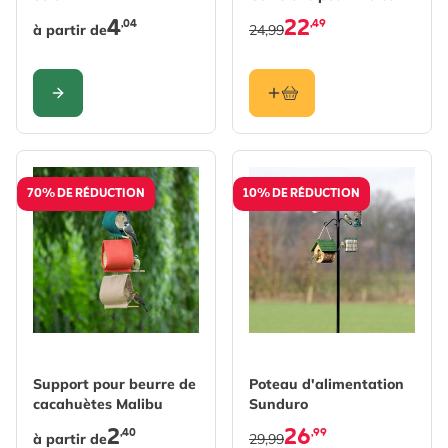
Invisibles
4
22
,04
,49
à partir de
24,99
CONFIGURER
70% DE RÉDUCTION
10% DE RÉDUCTION
The price depends on the options chosen on the produc
Support pour beurre de
Poteau d'alimentation
cacahuètes Malibu
Sunduro
2
26
,40
,99
à partir de
29,99