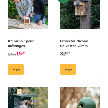
Kit nichoir pour
Protector Nichoir
mésanges
Galveston 28mm
15
32
,29
,99
17,99