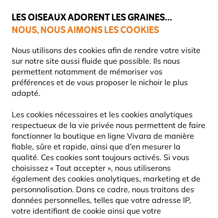
💛
Dernier coup de pouce d'été
: jusqu'à
-15%
sur une sélection de
catégories.
LES OISEAUX ADORENT LES GRAINES...
NOUS, NOUS AIMONS LES COOKIES
Livraison express gratuite dès 59 €
Nous utilisons des cookies afin de rendre votre visite
sur notre site aussi fluide que possible. Ils nous
permettent notamment de mémoriser vos
préférences et de vous proposer le nichoir le plus
Nichoirs
adapté.
TOP 10 NICHOIRS
Les cookies nécessaires et les cookies analytiques
respectueux de la vie privée nous permettent de faire
Les nichoirs à oiseaux offrent aux oiseaux un abri et des
fonctionner la boutique en ligne Vivara de manière
possibilités de nidification essentiels, en particulier
fiable, sûre et rapide, ainsi que d’en mesurer la
dans les régions où les lieux de
Lire La Suite
qualité. Ces cookies sont toujours activés. Si vous
choisissez « Tout accepter », nous utiliserons
également des cookies analytiques, marketing et de
10
Produits
personnalisation. Dans ce cadre, nous traitons des
données personnelles, telles que votre adresse IP,
votre identifiant de cookie ainsi que votre