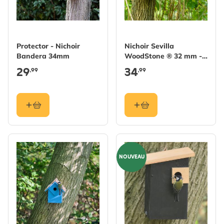
Protector - Nichoir
Nichoir Sevilla
Bandera 34mm
WoodStone ® 32 mm -
Vert
29
34
,99
,99
NOUVEAU