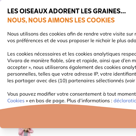
💛
De
LES OISEAUX ADORENT LES GRAINES...
NOUS, NOUS AIMONS LES COOKIES
Livraison express gratuite dès 59 €
Nous utilisons des cookies afin de rendre votre visite su
vos préférences et de vous proposer le nichoir le plus ad
Les cookies nécessaires et les cookies analytiques respec
Vivara de manière fiable, sûre et rapide, ainsi que d’en m
NOURRITURE
MANGEOIRES
NICHOIRS
accepter », nous utiliserons également des cookies analy
personnelles, telles que votre adresse IP, votre identifi
les partager avec des (10) partenaires sélectionnés (voir 
Enfants
Peluches
Peluche chouette hulotte
Vous pouvez modifier votre consentement à tout moment da
15% DE RÉDUCTION
Cookies
» en bas de page. Plus d’informations :
déclarati