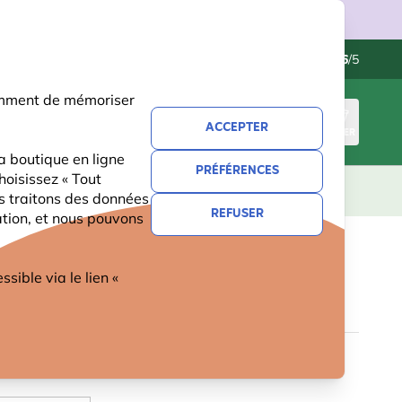
ries.
Service client
Excellent
-
4.6
/5
otamment de mémoriser
ACCEPTER
CONNEXION
PANIER
a boutique en ligne
PRÉFÉRENCES
hoisissez « Tout
CADEAUX
NOUVEAUTÉS
OFFRES
us traitons des données
REFUSER
ation, et nous pouvons
HE CHOUETTE HULOTTE
ible via le lien «
9