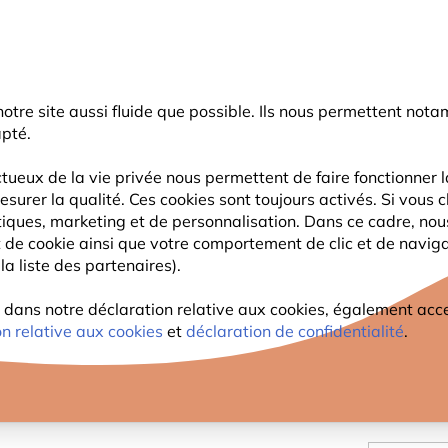
rnier coup de pouce d'été
: jusqu'à
-15%
sur une sélection de catégo
r notre site aussi fluide que possible. Ils nous permettent n
Chercher
apté.
tueux de la vie privée nous permettent de faire fonctionner l
esurer la qualité. Ces cookies sont toujours activés. Si vous c
FAUNE
PLANTES
OBSERVATION
ENFANTS
tiques, marketing et de personnalisation. Dans ce cadre, no
ant de cookie ainsi que votre comportement de clic et de navig
la liste des partenaires).
PELUC
ns notre déclaration relative aux cookies, également access
on relative aux cookies
et
déclaration de confidentialité
.
8
,4
9,99