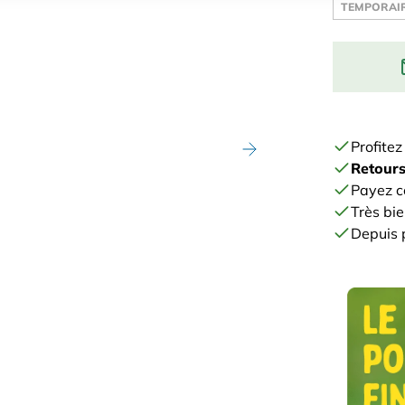
TEMPORAIR
Enter your 
stock:
Profite
Retours
Payez c
Très bie
Depuis p