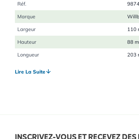
Réf.
987
Marque
Will
Largeur
110
Hauteur
88 
Longueur
203
Poids
0.11
Lire La Suite
Couleur
Marr
Matériau
Polye
INSCRIVEZ-VOUS ET RECEVEZ DES 