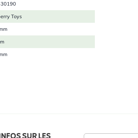
430190
berry Toys
 mm
mm
 mm
4 kg
on
ster, Acrylique
INFOS SUR LES