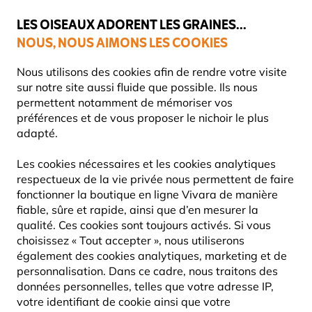
💛
Dernier coup de pouce d'été
: jusqu'à
-15%
sur une sélection de
catégories.
LES OISEAUX ADORENT LES GRAINES...
NOUS, NOUS AIMONS LES COOKIES
Livraison express gratuite dès 59 €
Très bien noté dans 11 pays
Nous utilisons des cookies afin de rendre votre visite
sur notre site aussi fluide que possible. Ils nous
permettent notamment de mémoriser vos
préférences et de vous proposer le nichoir le plus
Mangeoires Pour Oiseaux
Poteaux pour mangeoires
adapté.
Les cookies nécessaires et les cookies analytiques
10% DE RÉDUCTION
respectueux de la vie privée nous permettent de faire
fonctionner la boutique en ligne Vivara de manière
fiable, sûre et rapide, ainsi que d’en mesurer la
qualité. Ces cookies sont toujours activés. Si vous
choisissez « Tout accepter », nous utiliserons
également des cookies analytiques, marketing et de
personnalisation. Dans ce cadre, nous traitons des
données personnelles, telles que votre adresse IP,
votre identifiant de cookie ainsi que votre