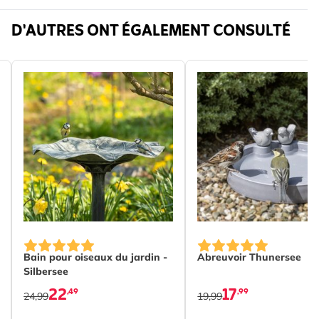
silos et les autres accessoires sont vendus
Réf.
446040000
D'AUTRES ONT ÉGALEMENT CONSULTÉ
séparément.
Marque
CJ Wildlife
Poids
0.023 kg
Bain pour oiseaux du jardin -
Abreuvoir Thunersee
Silbersee
22
17
,49
,99
24,99
19,99