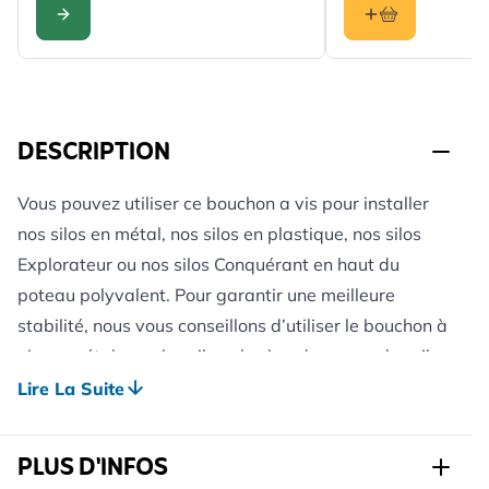
CONFIGURER
DESCRIPTION
Vous pouvez utiliser ce bouchon a vis pour installer
nos silos en métal, nos silos en plastique, nos silos
Explorateur ou nos silos Conquérant en haut du
poteau polyvalent. Pour garantir une meilleure
stabilité, nous vous conseillons d’utiliser le bouchon à
vis en métal pour les silos plus lourds comme les silos
Conquérant ou les silos Explorateur, ou lorsque vous
Lire La Suite
utilisez une protection pour silo amovible.
PLUS D'INFOS
Disponible en plastique ou en métal. Les poteaux, les