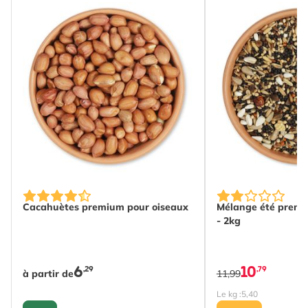
The price depends on the options chosen on the produc
Cacahuètes premium pour oiseaux
Mélange été premi
- 2kg
6
10
,29
,79
à partir de
11,99
Le kg :
5,40