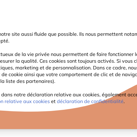
rnier coup de pouce d'été
: jusqu'à
-15%
sur une sélection de catégo
r notre site aussi fluide que possible. Ils nous permettent n
Chercher
apté.
tueux de la vie privée nous permettent de faire fonctionner l
esurer la qualité. Ces cookies sont toujours activés. Si vous c
FAUNE
PLANTES
OBSERVATION
ENFANTS
tiques, marketing et de personnalisation. Dans ce cadre, no
ant de cookie ainsi que votre comportement de clic et de navig
CETTE PAGE A PRIS SON ENVOL..
la liste des partenaires).
ns notre déclaration relative aux cookies, également access
on relative aux cookies
et
déclaration de confidentialité
.