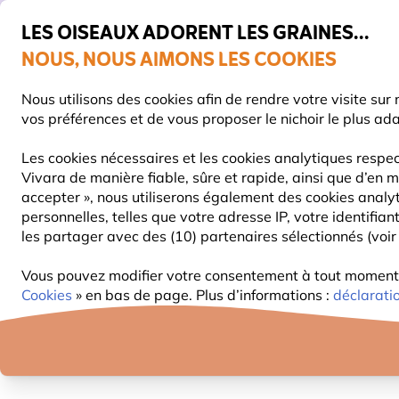
💛
De
LES OISEAUX ADORENT LES GRAINES...
NOUS, NOUS AIMONS LES COOKIES
Très bien noté dans 11 pays
Nous utilisons des cookies afin de rendre votre visite su
vos préférences et de vous proposer le nichoir le plus ad
Les cookies nécessaires et les cookies analytiques respec
Vivara de manière fiable, sûre et rapide, ainsi que d’en m
NOURRITURE
MANGEOIRES
NICHOIRS
accepter », nous utiliserons également des cookies analy
personnelles, telles que votre adresse IP, votre identifi
les partager avec des (10) partenaires sélectionnés (voir 
Vous pouvez modifier votre consentement à tout moment da
Cookies
» en bas de page. Plus d’informations :
déclarati