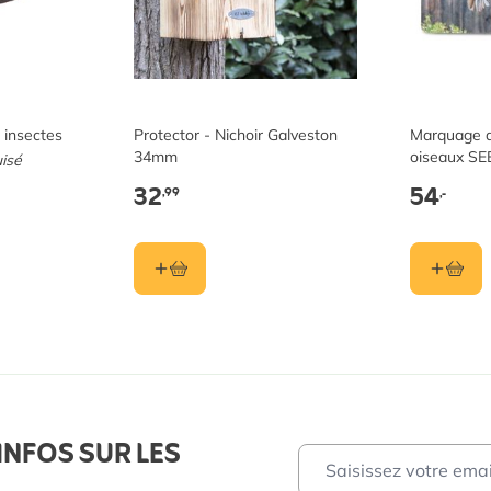
 insectes
Protector - Nichoir Galveston
Marquage d
34mm
oiseaux SE
isé
32
54
,99
,-
INFOS SUR LES