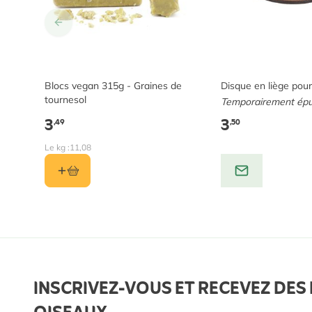
Blocs vegan 315g - Graines de
Disque en liège pour
tournesol
Temporairement épu
3
3
,49
,50
Le kg :
11,08
INSCRIVEZ-VOUS ET RECEVEZ DES 