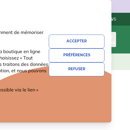
ries.
Service client
Excellent
-
4.5
/5
otamment de mémoriser
ACCEPTER
CONNEXION
PANIER
a boutique en ligne
PRÉFÉRENCES
hoisissez « Tout
CADEAUX
NOUVEAUTÉS
OFFRES
us traitons des données
REFUSER
ation, et nous pouvons
.
ible via le lien «