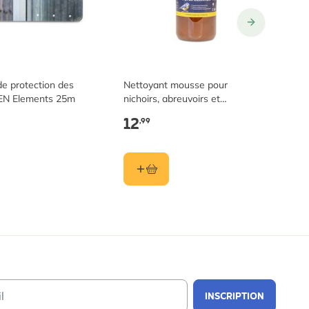
e protection des
Nettoyant mousse pour
Pr
EN Elements 25m
nichoirs, abreuvoirs et
2
mangeoires
12
3
,99
Email Address
INSCRIPTION