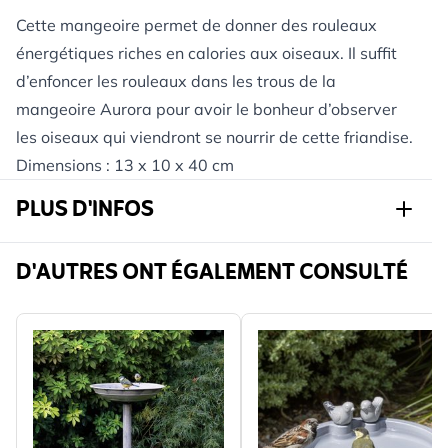
Cette mangeoire permet de donner des rouleaux
énergétiques riches en calories aux oiseaux. Il suffit
d’enfoncer les rouleaux dans les trous de la
mangeoire Aurora pour avoir le bonheur d’observer
les oiseaux qui viendront se nourrir de cette friandise.
Dimensions : 13 x 10 x 40 cm
PLUS D'INFOS
Réf.
932020119
D'AUTRES ONT ÉGALEMENT CONSULTÉ
Marque
CJ Wildlife
Largeur
130 mm
Hauteur
400 mm
Longueur
100 mm