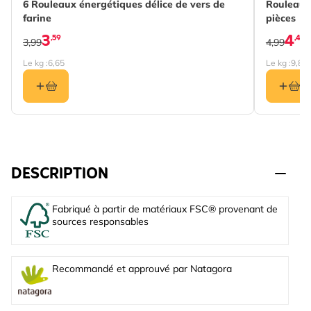
6 Rouleaux énergétiques délice de vers de
Rouleaux 
farine
pièces
3
4
,59
,49
3,99
4,99
Le kg :
6,65
Le kg :
9,85
DESCRIPTION
Fabriqué à partir de matériaux FSC® provenant de
sources responsables
Recommandé et approuvé par Natagora