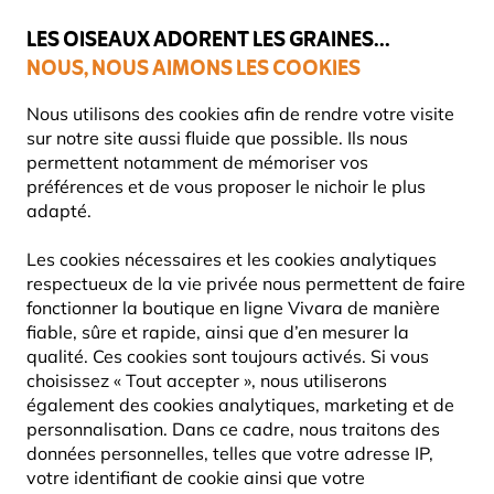
💛
Dernier coup de pouce d'été
: jusqu'à
-15%
sur une sélection de
catégories.
LES OISEAUX ADORENT LES GRAINES...
NOUS, NOUS AIMONS LES COOKIES
Livraison express gratuite dès 59 €
Nous utilisons des cookies afin de rendre votre visite
sur notre site aussi fluide que possible. Ils nous
permettent notamment de mémoriser vos
préférences et de vous proposer le nichoir le plus
Mangeoires Pour Oiseaux
Mangeoires pour des aliments 
adapté.
Les cookies nécessaires et les cookies analytiques
10% DE RÉDUCTION
respectueux de la vie privée nous permettent de faire
fonctionner la boutique en ligne Vivara de manière
fiable, sûre et rapide, ainsi que d’en mesurer la
qualité. Ces cookies sont toujours activés. Si vous
choisissez « Tout accepter », nous utiliserons
également des cookies analytiques, marketing et de
personnalisation. Dans ce cadre, nous traitons des
données personnelles, telles que votre adresse IP,
votre identifiant de cookie ainsi que votre