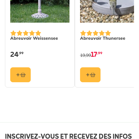
Poids
0.677 kg
Lire La Suite
Bénéfique
Oiseau
pour
Abreuvoir Weissensee
Abreuvoir Thunersee
Couleur
Vert
Matériau
Bois (FSC® 100%)
24
17
,99
,99
19,99
INSCRIVEZ-VOUS ET RECEVEZ DES INFOS