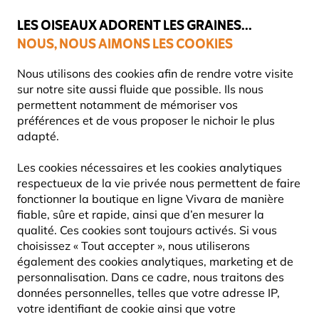
💛
Dernier coup de pouce d'été
: jusqu'à
-15%
sur une sélection de
catégories.
LES OISEAUX ADORENT LES GRAINES...
NOUS, NOUS AIMONS LES COOKIES
Livraison express gratuite dès 59 €
Très bien noté dans 11 pays
Nous utilisons des cookies afin de rendre votre visite
sur notre site aussi fluide que possible. Ils nous
permettent notamment de mémoriser vos
préférences et de vous proposer le nichoir le plus
Nourriture Pour Oiseaux
Vers de farine et insectes
adapté.
Les cookies nécessaires et les cookies analytiques
10% DE RÉDUCTION
respectueux de la vie privée nous permettent de faire
fonctionner la boutique en ligne Vivara de manière
fiable, sûre et rapide, ainsi que d’en mesurer la
qualité. Ces cookies sont toujours activés. Si vous
choisissez « Tout accepter », nous utiliserons
également des cookies analytiques, marketing et de
personnalisation. Dans ce cadre, nous traitons des
données personnelles, telles que votre adresse IP,
votre identifiant de cookie ainsi que votre