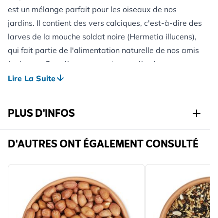
est un mélange parfait pour les oiseaux de nos
jardins. Il contient des vers calciques, c'est-à-dire des
larves de la mouche soldat noire (Hermetia illucens),
qui fait partie de l'alimentation naturelle de nos amis
à plumes. Ce mélange a une teneur élevée en
protéines, en graisses, en acides aminés énergisants
Lire La Suite
et en calcium essentiel qui en font un aliment de
premier choix.
PLUS D'INFOS
Les vers calciques contiennent environ vingt à
quarante fois plus de calcium que les autres insectes
Réf.
280540119
D'AUTRES ONT ÉGALEMENT CONSULTÉ
séchés. Ils peuvent être donnés seuls ou mélangés à
d'autres aliments.
Marque
CJ Wildlife
Les vers de farine séchés sont riches en protéines et
Largeur
225 mm
constituent une bonne source de nourriture pour les
Hauteur
180 mm
oiseaux. Nos vers de farine ont été nourris avec un
régime à base de plantes, ce qui permet aux oiseaux