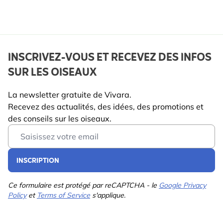
Mangeoires,
Alimentation au sol,
Mangeoires tubulaires
Bénéfique
INSCRIVEZ-VOUS ET RECEVEZ DES INFOS
Oiseau
pour
SUR LES OISEAUX
Espèces
Mésange bleue, Mésange
La newsletter gratuite de Vivara.
d'oiseaux
charbonnière, Mésange
Recevez des actualités, des idées, des promotions et
noire, Mésange huppée,
des conseils sur les oiseaux.
Mésange à longue queue,
Email Address
Moineau domestique,
Moineau friquet, Rouge-
gorge, Grive musicienne,
INSCRIPTION
Étourneau, Merle
Ce formulaire est protégé par reCAPTCHA - le
Google Privacy
Policy
et
Terms of Service
s'applique.