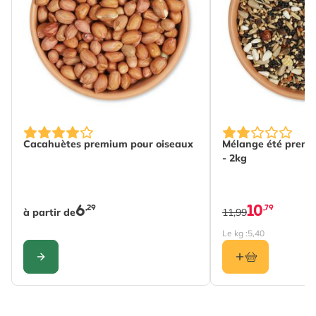
Longueur
225 mm
de les consommer en toute sécurité.
Poids
0.7 kg
Lire La Suite
Calories par
480
100 g
Principaux
Vers de farine séchés,
ingrédients
Vers contenant du
The price depends on the options chosen on the produc
calcium
Cacahuètes premium pour oiseaux
Mélange été premi
- 2kg
Ingrédients
Humidité 4.65%, Protéine
analytiques
brute 45.66%, Matières
6
graisses brutes 32.06%,
10
,29
,79
à partir de
11,99
Cellulose brute 6.59%,
Le kg :
5,40
Cendres brutes 7.96%,
Glucides 2.09%
CONFIGURER
Convient
Plateaux pour oiseaux,
pour
Chargeur dédié,