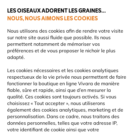
💛
Dernier coup de pouce d'été
: jusqu'à
-15%
sur une sélection de
catégories.
LES OISEAUX ADORENT LES GRAINES...
NOUS, NOUS AIMONS LES COOKIES
Livraison express gratuite dès 59 €
Nous utilisons des cookies afin de rendre votre visite
sur notre site aussi fluide que possible. Ils nous
permettent notamment de mémoriser vos
préférences et de vous proposer le nichoir le plus
Nichoirs
Nichoirs en bois
adapté.
Les cookies nécessaires et les cookies analytiques
respectueux de la vie privée nous permettent de faire
fonctionner la boutique en ligne Vivara de manière
fiable, sûre et rapide, ainsi que d’en mesurer la
qualité. Ces cookies sont toujours activés. Si vous
choisissez « Tout accepter », nous utiliserons
également des cookies analytiques, marketing et de
personnalisation. Dans ce cadre, nous traitons des
données personnelles, telles que votre adresse IP,
votre identifiant de cookie ainsi que votre