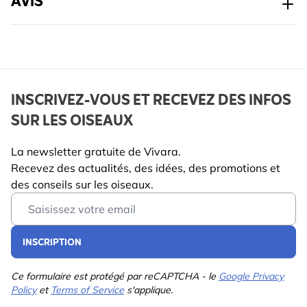
AVIS
entretien rapide et sans contrainte.
Favorise la faune du jardin :
offre un lieu de
nidification sûr et attire davantage d’oiseaux dans
votre espace.
Design réfléchi et respectueux des oiseaux :
conçu
INSCRIVEZ-VOUS ET RECEVEZ DES INFOS
pour offrir confort et protection pendant la saison de
SUR LES OISEAUX
reproduction.
POURQUOI CHOISIR VIVARA ?
La newsletter gratuite de Vivara.
Recevez des actualités, des idées, des promotions et
Les nichoirs Vivara sont développés avec des experts
des conseils sur les oiseaux.
de la faune et conçus pour être sûrs, pratiques et
Email Address
agréables, pour les oiseaux comme pour les
personnes.
INSCRIPTION
Ce formulaire est protégé par reCAPTCHA - le
Google Privacy
Policy
et
Terms of Service
s'applique.