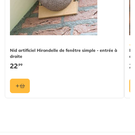
Bénéfique
Oiseau
pour
Espèces
Hirondelle de fenêtre
d'oiseaux
Couleur
Gris
Nid artificiel Hirondelle de fenêtre simple - entrée à
Ni
Matériau
Bois (FSC® 100%),
droite
dr
Woodstone
22
2
,99
Ouverture
Cup