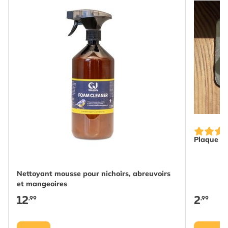
Plaque de
Nettoyant mousse pour nichoirs, abreuvoirs
et mangeoires
12
2
,99
,99