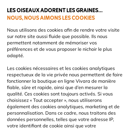
💛
Dernier coup de pouce d'été
: jusqu'à
-15%
sur une sélection de
catégories.
LES OISEAUX ADORENT LES GRAINES...
NOUS, NOUS AIMONS LES COOKIES
Livraison express gratuite dès 59 €
Très bien noté dans 11 pays
Nous utilisons des cookies afin de rendre votre visite
sur notre site aussi fluide que possible. Ils nous
permettent notamment de mémoriser vos
préférences et de vous proposer le nichoir le plus
Nichoirs
WoodStone - béton de bois
adapté.
Les cookies nécessaires et les cookies analytiques
respectueux de la vie privée nous permettent de faire
fonctionner la boutique en ligne Vivara de manière
fiable, sûre et rapide, ainsi que d’en mesurer la
qualité. Ces cookies sont toujours activés. Si vous
choisissez « Tout accepter », nous utiliserons
également des cookies analytiques, marketing et de
personnalisation. Dans ce cadre, nous traitons des
données personnelles, telles que votre adresse IP,
votre identifiant de cookie ainsi que votre